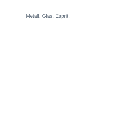
Zum
Inhalt
Metall. Glas. Esprit.
springen